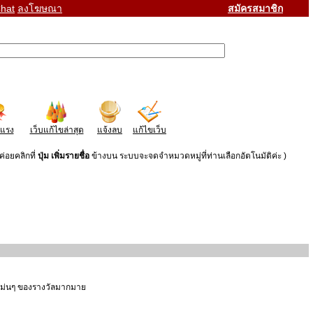
hat
ลงโฆษณา
สมัครสมาชิก
าแรง
เว็บแก้ไขล่าสุด
แจ้งลบ
แก้ไขเว็บ
่อยคลิกที่
ปุ่ม เพิ่มรายชื่อ
ข้างบน ระบบจะจดจำหมวดหมู่ที่ท่านเลือกอัตโนมัติค่ะ )
แม่นๆ ของรางวัลมากมาย