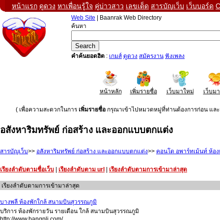
หน้าแรก
ดูดวง
หาเพื่อนรู้ใจ
คู่บ่าวสาว
เลขเด็ด
สารบัญเว็บ
เว็บบอร์ด
C
Web Site
| Baanrak Web Directory
ค้นหา
คำค้นยอดฮิต
:
เกมส์
ดูดวง
สมัครงาน
ฟังเพลง
หน้าหลัก
เพิ่มรายชื่อ
เว็บมาใหม่
เว็บม
( เพื่อความสะดวกในการ
เพิ่มรายชื่อ
กรุณาเข้าไปหมวดหมู่ที่ท่านต้องการก่อน และค
อสังหาริมทรัพย์ ก่อสร้าง และออกแบบตกแต่ง
สารบัญเว็บ
>>
อสังหาริมทรัพย์ ก่อสร้าง และออกแบบตกแต่ง
>>
คอนโด อพาร์ทเม้นท์ ห้อง
เรียงลำดับตามชื่อเว็บ
|
เรียงลำดับตาม url
|
เรียงลำดับตามการเข้ามาล่าสุด
เรียงลำดับตามการเข้ามาล่าสุด
บางพลี ห้องพักใกล้ สนามบินสุวรรณภูมิ
บริการ ห้องพักรายวัน รายเดือน ใกล้ สนามบินสุวรรณภูมิ
http://www.bangpli.com/