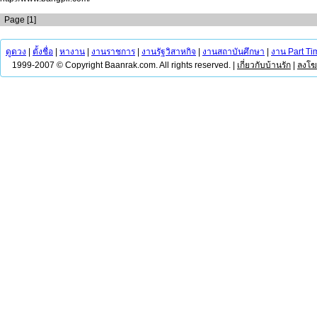
Page [1]
ดูดวง
|
ตั้งชื่อ
|
หางาน
|
งานราชการ
|
งานรัฐวิสาหกิจ
|
งานสถาบันศึกษา
|
งาน Part Ti
1999-2007 © Copyright Baanrak.com. All rights reserved. |
เกี่ยวกับบ้านรัก
|
ลงโ