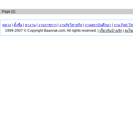
Page [1]
ดูดวง
|
ตั้งชื่อ
|
หางาน
|
งานราชการ
|
งานรัฐวิสาหกิจ
|
งานสถาบันศึกษา
|
งาน Part Ti
1999-2007 © Copyright Baanrak.com. All rights reserved. |
เกี่ยวกับบ้านรัก
|
ลงโ