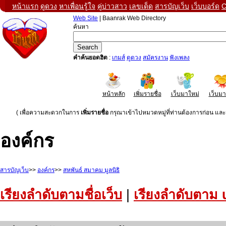
หน้าแรก
ดูดวง
หาเพื่อนรู้ใจ
คู่บ่าวสาว
เลขเด็ด
สารบัญเว็บ
เว็บบอร์ด
C
Web Site
| Baanrak Web Directory
ค้นหา
คำค้นยอดฮิต
:
เกมส์
ดูดวง
สมัครงาน
ฟังเพลง
หน้าหลัก
เพิ่มรายชื่อ
เว็บมาใหม่
เว็บม
( เพื่อความสะดวกในการ
เพิ่มรายชื่อ
กรุณาเข้าไปหมวดหมู่ที่ท่านต้องการก่อน และค
องค์กร
สารบัญเว็บ
>>
องค์กร
>>
สหพันธ์ สมาคม มูลนิธิ
เรียงลำดับตามชื่อเว็บ
|
เรียงลำดับตาม 