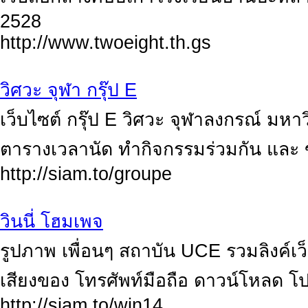
2528
http://www.twoeight.th.gs
วิศวะ จุฬา กรุ๊ป E
เว็บไซต์ กรุ๊ป E วิศวะ จุฬาลงกรณ์ มห
ตารางเวลานัด ทำกิจกรรมร่วมกัน และ ข่
http://siam.to/groupe
วินนี่ โฮมเพจ
รูปภาพ เพื่อนๆ สถาบัน UCE รวมลิงค์เว็
เสียงของ โทรศัพท์มือถือ ดาวน์โหลด 
http://siam.to/win14