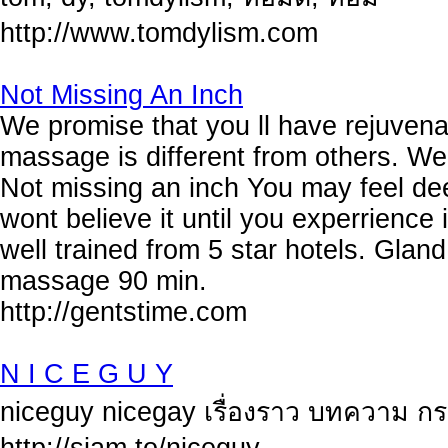
http://www.tomdylism.com
Not Missing An Inch
We promise that you ll have rejuven
massage is different from others. W
Not missing an inch You may feel de
wont believe it until you experrience
well trained from 5 star hotels. Gl
massage 90 min.
http://gentstime.com
N I C E G U Y
niceguy nicegay เรื่องราว บทความ กระ