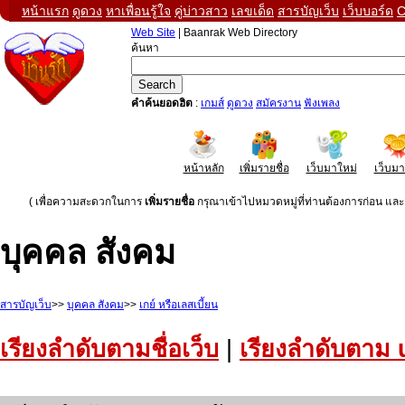
หน้าแรก
ดูดวง
หาเพื่อนรู้ใจ
คู่บ่าวสาว
เลขเด็ด
สารบัญเว็บ
เว็บบอร์ด
C
Web Site
| Baanrak Web Directory
ค้นหา
คำค้นยอดฮิต
:
เกมส์
ดูดวง
สมัครงาน
ฟังเพลง
หน้าหลัก
เพิ่มรายชื่อ
เว็บมาใหม่
เว็บม
( เพื่อความสะดวกในการ
เพิ่มรายชื่อ
กรุณาเข้าไปหมวดหมู่ที่ท่านต้องการก่อน และค
บุคคล สังคม
สารบัญเว็บ
>>
บุคคล สังคม
>>
เกย์ หรือเลสเบี้ยน
เรียงลำดับตามชื่อเว็บ
|
เรียงลำดับตาม 