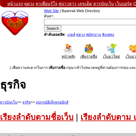
หน้าแรก
ดูดวง
หาเพื่อนรู้ใจ
คู่บ่าวสาว
เลขเด็ด
สารบัญเว็บ
เว็บบอร์ด
C
Web Site
| Baanrak Web Directory
ค้นหา
คำค้นยอดฮิต
:
เกมส์
ดูดวง
สมัครงาน
ฟังเพลง
หน้าหลัก
เพิ่มรายชื่อ
เว็บมาใหม่
เว็บม
( เพื่อความสะดวกในการ
เพิ่มรายชื่อ
กรุณาเข้าไปหมวดหมู่ที่ท่านต้องการก่อน และค
ธุรกิจ
สารบัญเว็บ
>>
ธุรกิจ
>>
อุปกรณ์อิเล็กทรอนิกส์
เรียงลำดับตามชื่อเว็บ
|
เรียงลำดับตาม 