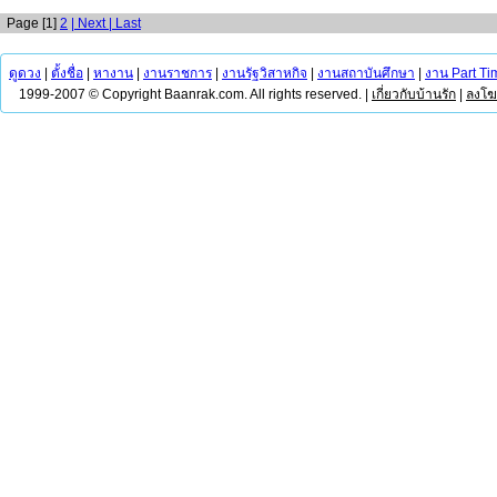
Page [1]
2
| Next
| Last
ดูดวง
|
ตั้งชื่อ
|
หางาน
|
งานราชการ
|
งานรัฐวิสาหกิจ
|
งานสถาบันศึกษา
|
งาน Part Ti
1999-2007 © Copyright Baanrak.com. All rights reserved. |
เกี่ยวกับบ้านรัก
|
ลงโ