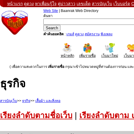
หน้าแรก
ดูดวง
หาเพื่อนรู้ใจ
คู่บ่าวสาว
เลขเด็ด
สารบัญเว็บ
เว็บบอร์ด
C
Web Site
| Baanrak Web Directory
ค้นหา
คำค้นยอดฮิต
:
เกมส์
ดูดวง
สมัครงาน
ฟังเพลง
หน้าหลัก
เพิ่มรายชื่อ
เว็บมาใหม่
เว็บม
( เพื่อความสะดวกในการ
เพิ่มรายชื่อ
กรุณาเข้าไปหมวดหมู่ที่ท่านต้องการก่อน และค
ธุรกิจ
สารบัญเว็บ
>>
ธุรกิจ
>>
เสื้อผ้า และสิ่งทอ
เรียงลำดับตามชื่อเว็บ
|
เรียงลำดับตาม 