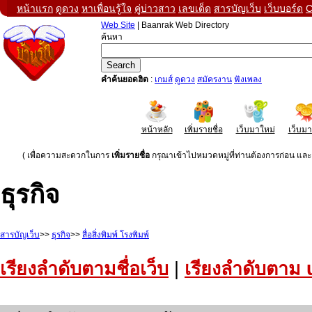
หน้าแรก
ดูดวง
หาเพื่อนรู้ใจ
คู่บ่าวสาว
เลขเด็ด
สารบัญเว็บ
เว็บบอร์ด
C
Web Site
| Baanrak Web Directory
ค้นหา
คำค้นยอดฮิต
:
เกมส์
ดูดวง
สมัครงาน
ฟังเพลง
หน้าหลัก
เพิ่มรายชื่อ
เว็บมาใหม่
เว็บม
( เพื่อความสะดวกในการ
เพิ่มรายชื่อ
กรุณาเข้าไปหมวดหมู่ที่ท่านต้องการก่อน และค
ธุรกิจ
สารบัญเว็บ
>>
ธุรกิจ
>>
สื่อสิ่งพิมพ์ โรงพิมพ์
เรียงลำดับตามชื่อเว็บ
|
เรียงลำดับตาม 