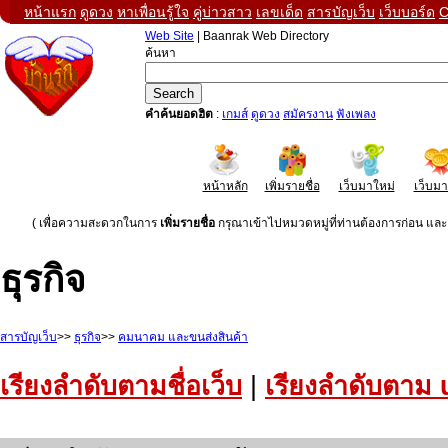
หน้าแรก
ดูดวง
หาเพื่อนรู้ใจ
คู่บ่าวสาว
เลขเด็ด
สารบัญเว็บ
เว็บบอร์ด
C
Web Site
| Baanrak Web Directory
ค้นหา
คำค้นยอดฮิต
:
เกมส์
ดูดวง
สมัครงาน
ฟังเพลง
หน้าหลัก
เพิ่มรายชื่อ
เว็บมาใหม่
เว็บม
( เพื่อความสะดวกในการ
เพิ่มรายชื่อ
กรุณาเข้าไปหมวดหมู่ที่ท่านต้องการก่อน และค
ธุรกิจ
สารบัญเว็บ
>>
ธุรกิจ
>>
คมนาคม และขนส่งสินค้า
เรียงลำดับตามชื่อเว็บ
|
เรียงลำดับตาม 