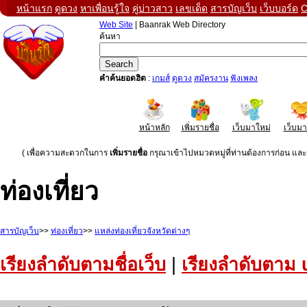
หน้าแรก
ดูดวง
หาเพื่อนรู้ใจ
คู่บ่าวสาว
เลขเด็ด
สารบัญเว็บ
เว็บบอร์ด
C
Web Site
| Baanrak Web Directory
ค้นหา
คำค้นยอดฮิต
:
เกมส์
ดูดวง
สมัครงาน
ฟังเพลง
หน้าหลัก
เพิ่มรายชื่อ
เว็บมาใหม่
เว็บม
( เพื่อความสะดวกในการ
เพิ่มรายชื่อ
กรุณาเข้าไปหมวดหมู่ที่ท่านต้องการก่อน และค
ท่องเที่ยว
สารบัญเว็บ
>>
ท่องเที่ยว
>>
แหล่งท่องเที่ยวจังหวัดต่างๆ
เรียงลำดับตามชื่อเว็บ
|
เรียงลำดับตาม 