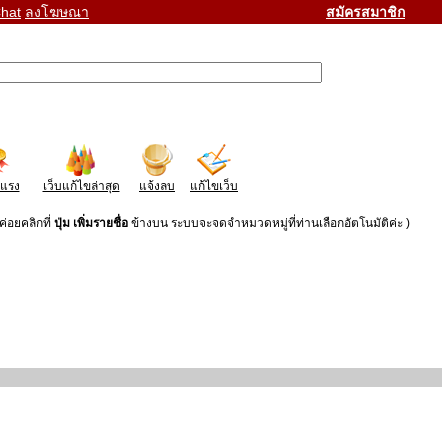
hat
ลงโฆษณา
สมัครสมาชิก
าแรง
เว็บแก้ไขล่าสุด
แจ้งลบ
แก้ไขเว็บ
่อยคลิกที่
ปุ่ม เพิ่มรายชื่อ
ข้างบน ระบบจะจดจำหมวดหมู่ที่ท่านเลือกอัตโนมัติค่ะ )