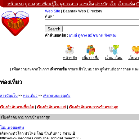
หน้าแรก
ดูดวง
หาเพื่อนรู้ใจ
คู่บ่าวสาว
เลขเด็ด
สารบัญเว็บ
เว็บบอร์ด
C
Web Site
| Baanrak Web Directory
ค้นหา
คำค้นยอดฮิต
:
เกมส์
ดูดวง
สมัครงาน
ฟังเพลง
หน้าหลัก
เพิ่มรายชื่อ
เว็บมาใหม่
เว็บม
( เพื่อความสะดวกในการ
เพิ่มรายชื่อ
กรุณาเข้าไปหมวดหมู่ที่ท่านต้องการก่อน และค
ท่องเที่ยว
สารบัญเว็บ
>>
ท่องเที่ยว
>>
เที่ยวแบบผจญภัย
เรียงลำดับตามชื่อเว็บ
|
เรียงลำดับตาม url
|
เรียงลำดับตามการเข้ามาล่าสุด
เรียงลำดับตามการเข้ามาล่าสุด
โฮมเพจของพีท
เดินทางทั่วโลก ทั่วไทย โดย นักเดินทาง สพายเป้
http://www.geocities.com/TheTropics/Cove/2535