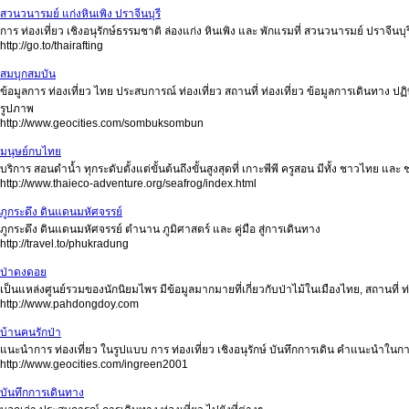
สวนวนารมย์ แก่งหินเพิง ปราจีนบุรี
การ ท่องเที่ยว เชิงอนุรักษ์ธรรมชาติ ล่องแก่ง หินเพิง และ พักแรมที่ สวนวนารมย์ ปราจีนบุร
http://go.to/thairafting
สมบุกสมบัน
ข้อมูลการ ท่องเที่ยว ไทย ประสบการณ์ ท่องเที่ยว สถานที่ ท่องเที่ยว ข้อมูลการเดินทาง ปฏิท
รูปภาพ
http://www.geocities.com/sombuksombun
มนุษย์กบไทย
บริการ สอนดำน้ำ ทุกระดับตั้งแต่ขั้นต้นถึงขั้นสูงสุดที่ เกาะพีพี ครูสอน มีทั้ง ชาวไทย
http://www.thaieco-adventure.org/seafrog/index.html
ภูกระดึง ดินแดนมหัศจรรย์
ภูกระดึง ดินแดนมหัศจรรย์ ตำนาน ภูมิศาสตร์ และ คู่มือ สู่การเดินทาง
http://travel.to/phukradung
ป่าดงดอย
เป็นแหล่งศูนย์รวมของนักนิยมไพร มีข้อมูลมากมายที่เกี่ยวกับป่าไม้ในเมืองไทย, สถานที่ ท่
http://www.pahdongdoy.com
บ้านคนรักป่า
แนะนำการ ท่องเที่ยว ในรูปแบบ การ ท่องเที่ยว เชิงอนุรักษ์ บันทึกการเดิน คำแนะนำในกา
http://www.geocities.com/ingreen2001
บันทึกการเดินทาง