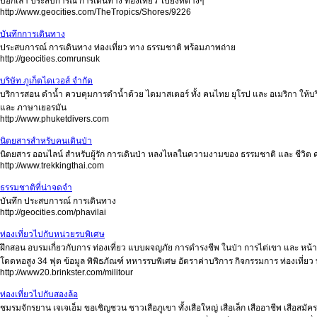
บอกเล่า ประสบการณ์ การเดินทาง ท่องเที่ยว ไปยังที่ต่างๆ
http://www.geocities.com/TheTropics/Shores/9226
บันทึกการเดินทาง
ประสบการณ์ การเดินทาง ท่องเที่ยว ทาง ธรรมชาติ พร้อมภาพถ่าย
http://geocities.comrunsuk
บริษัท ภูเก็ตไดเวอส์ จำกัด
บริการสอน ดำน้ำ ควบคุมการดำน้ำด้วย ไดมาสเตอร์ ทั้ง คนไทย ยุโรป และ อเมริกา ให
และ ภาษาเยอรมัน
http://www.phuketdivers.com
นิตยสารสำหรับคนเดินป่า
นิตยสาร ออนไลน์ สำหรับผู้รัก การเดินป่า หลงไหลในความงามของ ธรรมชาติ และ ชีวิ
http://www.trekkingthai.com
ธรรมชาติที่น่าจดจำ
บันทึก ประสบการณ์ การเดินทาง
http://geocities.com/phavilai
ท่องเที่ยวไปกับหน่วยรบพิเศษ
ฝึกสอน อบรมเกี่ยวกับการ ท่องเที่ยว แบบผจญภัย การดำรงชีพ ในป่า การไต่เขา และ หน
โดดหอสูง 34 ฟุต ข้อมูล พิพิธภัณฑ์ ทหารรบพิเศษ อัตราค่าบริการ กิจกรรมการ ท่องเที่ย
http://www20.brinkster.com/militour
ท่องเที่ยวไปกับสองล้อ
ชมรมจักรยาน เจเจเอ็ม ขอเชิญชวน ชาวเสือภูเขา ทั้งเสือใหญ่ เสือเล็ก เสืออาชีพ เสือสมัคร