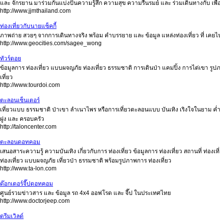
และ จักรยาน มาร่วมกันแบ่งปันความรู้สึก ความสุข ความรื่นรมย์ และ ร่วมเดินทางกับ เพ
http://www.jjmthailand.com
ท่องเที่ยวกับนายแซ็คกี้
ภาพถ่าย สวยๆ จากการเดินทางจริง พร้อม คำบรรยาย และ ข้อมูล แหล่งท่องเที่ยว ที่ เคยไป และ
http://www.geocities.com/sagee_wong
ทัวร์ดอย
ข้อมูลการ ท่องเที่ยว แบบผจญภัย ท่องเที่ยว ธรรมชาติ การเดินป่า แคมปิ้ง การไต่เขา รูปภา
เที่ยว
http://www.tourdoi.com
ตะลอนเซ็นเตอร์
เที่ยวแบบ ธรรมชาติ ป่าเขา ลำเนาไพร หรือการเที่ยวตะลอนแบบ บันเทิง เริงใจในยาม ค่ำค
ฝูง และ ครอบครัว
http://taloncenter.com
ตะลอนดอทคอม
เสนอสาระความรู้ ความบันเทิง เกี่ยวกับการ ท่องเที่ยว ข้อมูลการ ท่องเที่ยว สถานที่ ท่องเ
ท่องเที่ยว แบบผจญภัย เที่ยวป่า ธรรมชาติ พร้อมรูปภาพการ ท่องเที่ยว
http://www.ta-lon.com
ด๊อกเตอร์จี๊ปดอทคอม
ศูนย์รวมข่าวสาร และ ข้อมูล รถ 4x4 ออฟโรด และ จี๊ป ในประเทศไทย
http://www.doctorjeep.com
ดรีมเวิลด์