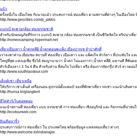
แม้ว
ครั้งหนึ่งใน เมืองไทย กับนายแม้ว ประสบการณ์ ท่องเที่ยว ตามสถานที่ต่างๆ ในเมืองไทย
http://www.geocities.com/p_jakkis
แบกเป้ สะพายกล้อง ท่องธรรมชาติ
สำหรับนักผจญภัยที่รักการ แบกเป้ สะพาย กล้อง ท่องธรรมชาติ เป็นชีวิตจิตใจ ทริปน่าเที่
http://romeocamping.hypermart.net
เที่ยวเมืองลาว น้ำตกหลี่ผี น้ำตกคอนพะเพ็ง เมืองปากเซ จำปาศักดิ์
เราจะพาท่าน เยี่ยมชม สถานที่ ท่องเที่ยว เมืองลาว และ แพ็คเก็จ ทัวร์ลาว ที่ประทับใจ 
ใหญ่ที่สุด แห่งเอเซีย ซึ่งได้ สมญานามว่า น้ำตก ไนแองการ่า,น้ำตก หลี่ผี, มหานที สี่พั
ทัวร์เมืองลาว 3 วัน 4 คืน สำหรับท่าน ที่สนใจ ไปเที่ยว หรือ ต้องการจัดกรุ๊ป ทัวร์ ลาวตอนใ
http://www.southlaostour.com
เต็นท์เช่า เที่ยวเหนือ
ให้บริการ เช่าเต็นท์ เครื่องนอน อุปกรณ์ตั้งแคมป์ จองที่พักพาเที่ยว รถเช่า แนะนำเส้
http://hunsa.to/glangtent
อีโคทัวร์เว็บดอทคอม
แนะนำสถานที่ ท่องเที่ยว แบบ ธรรมชาติ การ ท่องเที่ยว เชิงอนุรักษ์ และ กิจกรรมที่น่าส
http://ecotourweb.com
อินเดียน่าจิ้ว
ประสบการณ์การ ท่องเที่ยว ใน ประเทศไทย พร้อมข้อมูล แหล่งท่องเที่ยว ต่างๆ
http://www.welcome.to/indianajiw