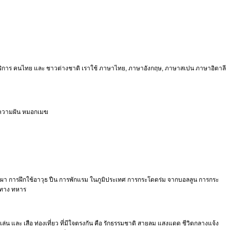
้บริการ คนไทย และ ชาวต่างชาติ เราใช้ ภาษาไทย, ภาษาอังกฤษ, ภาษาสเปน ภาษาอิตาลี
ต ความฝัน หมอกเมฆ
้าผา การฝึกใช้อาวุธ ปืน การพักแรม ในภูมิประเทศ การกระโดดร่ม จากบอลลูน การกระ
ว ทาง ทหาร
เล่น และ เสือ ท่องเที่ยว ที่มีใจตรงกัน คือ รักธรรมชาติ สายลม แสงแดด ชีวิตกลางแจ้ง