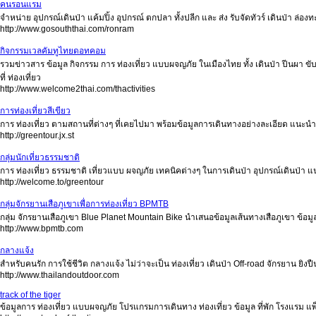
คนรอนแรม
จำหน่าย อุปกรณ์เดินป่า แค้มปิ้ง อุปกรณ์ ตกปลา ทั้งปลีก และ ส่ง รับจัดทัวร์ เดินป่า ล่อ
http://www.gosouththai.com/ronram
กิจกรรมเวลคัมทูไทยดอทคอม
รวมข่าวสาร ข้อมูล กิจกรรม การ ท่องเที่ยว แบบผจญภัย ในเมืองไทย ทั้ง เดินป่า ปีนผา
ที่ ท่องเที่ยว
http://www.welcome2thai.com/thactivities
การท่องเที่ยวสีเขียว
การ ท่องเที่ยว ตามสถานที่ต่างๆ ที่เคยไปมา พร้อมข้อมูลการเดินทางอย่างละเอียด แนะนำที
http://greentour.jx.st
กลุ่มนักเที่ยวธรรมชาติ
การ ท่องเที่ยว ธรรมชาติ เที่ยวแบบ ผจญภัย เทคนิคต่างๆ ในการเดินป่า อุปกรณ์เดินป่า แ
http://welcome.to/greentour
กลุ่มจักรยานเสือภูเขาเพื่อการท่องเที่ยว BPMTB
กลุ่ม จักรยานเสือภูเขา Blue Planet Mountain Bike นำเสนอข้อมูลเส้นทางเสือภูเขา ข้อม
http://www.bpmtb.com
กลางแจ้ง
สำหรับคนรัก การใช้ชีวิต กลางแจ้ง ไม่ว่าจะเป็น ท่องเที่ยว เดินป่า Off-road จักรยาน ยิงป
http://www.thailandoutdoor.com
track of the tiger
ข้อมูลการ ท่องเที่ยว แบบผจญภัย โปรแกรมการเดินทาง ท่องเที่ยว ข้อมูล ที่พัก โรงแรม แพ็ค