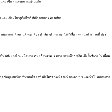
ื่อนสมาชิก ตามเจตนารมย์ร่วมกัน
 เชื่อมโยงสู่เว็บไซต์ ที่เกี่ยวกับการ ท่องเที่ยว
พธรรมชาติ สถานที่ ท่องเที่ยว ป่า สัตว์ป่า นก ดอกไม้ ผีเสื้อ และ แนะนำสถานที่ ท่อง
ืน แห่งแสงสี รวมถึงการสรรหา ร้านอาหาร บรรยากาศดีๆ รสเลิศ เพื่อลิ้มชิมรสกับ เพื่อน
ที่ยว ข้อมูล สัตว์ป่า ที่น่าสนใจ อาทิ เสือโคร่ง กระทิง ชะนี กระต่ายป่า แนะนำโปรแกรมการ