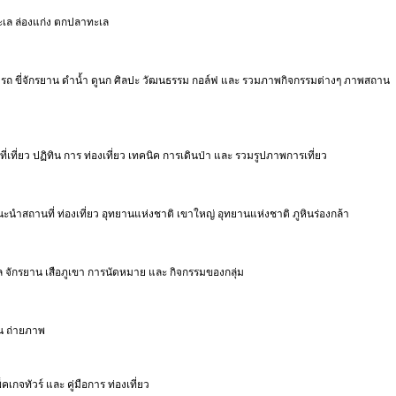
งทะเล ล่องแก่ง ตกปลาทะเล
 ขับรถ ขี่จักรยาน ดำน้ำ ดูนก ศิลปะ วัฒนธรรม กอล์ฟ และ รวมภาพกิจกรรมต่างๆ ภาพสถาน
่เที่ยว ปฏิทิน การ ท่องเที่ยว เทคนิค การเดินป่า และ รวมรูปภาพการเที่ยว
นะนำสถานที่ ท่องเที่ยว อุทยานแห่งชาติ เขาใหญ่ อุทยานแห่งชาติ ภูหินร่องกล้า
ูล จักรยาน เสือภูเขา การนัดหมาย และ กิจกรรมของกลุ่ม
ืน ถ่ายภาพ
เกจทัวร์ และ คู่มือการ ท่องเที่ยว