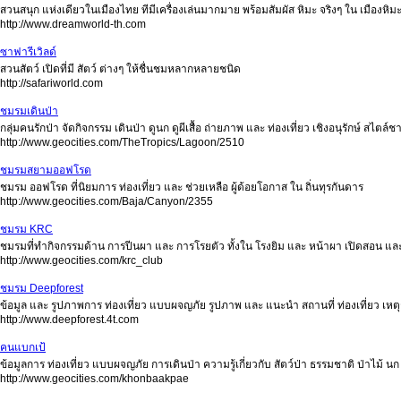
สวนสนุก แห่งเดียวในเมืองไทย ทีมีเครื่องเล่นมากมาย พร้อมสัมผัส หิมะ จริงๆ ใน เมืองหิม
http://www.dreamworld-th.com
ซาฟารีเวิลด์
สวนสัตว์ เปิดที่มี สัตว์ ต่างๆ ให้ชื่นชมหลากหลายชนิด
http://safariworld.com
ชมรมเดินป่า
กลุ่มคนรักป่า จัดกิจกรรม เดินป่า ดูนก ดูผีเสื้อ ถ่ายภาพ และ ท่องเที่ยว เชิงอนุรักษ์ ส
http://www.geocities.com/TheTropics/Lagoon/2510
ชมรมสยามออฟโรด
ชมรม ออฟโรด ที่นิยมการ ท่องเที่ยว และ ช่วยเหลือ ผู้ด้อยโอกาส ใน ถิ่นทุรกันดาร
http://www.geocities.com/Baja/Canyon/2355
ชมรม KRC
ชมรมที่ทำกิจกรรมด้าน การปีนผา และ การโรยตัว ทั้งใน โรงยิม และ หน้าผา เปิดสอน และ
http://www.geocities.com/krc_club
ชมรม Deepforest
ข้อมูล และ รูปภาพการ ท่องเที่ยว แบบผจญภัย รูปภาพ และ แนะนำ สถานที่ ท่องเที่ยว เหต
http://www.deepforest.4t.com
คนแบกเป้
ข้อมูลการ ท่องเที่ยว แบบผจญภัย การเดินป่า ความรู้เกี่ยวกับ สัตว์ป่า ธรรมชาติ ป่าไม้ นก 
http://www.geocities.com/khonbaakpae