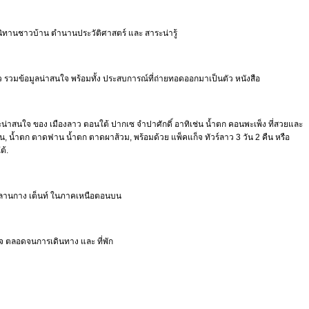
 นิทานชาวบ้าน ตำนานประวัติศาสตร์ และ สาระน่ารู้
ยว รวมข้อมูลน่าสนใจ พร้อมทั้ง ประสบการณ์ที่ถ่ายทอดออกมาเป็นตัว หนังสือ
และน่าสนใจ ของ เมืองลาว ตอนใต้ ปากเซ จำปาศักดิ์ อาทิเช่น น้ำตก คอนพะเพ็ง ที่สวยและ
นดอน, น้ำตก ตาดฟาน น้ำตก ตาดผาส้วม, พร้อมด้วย แพ็คแก็จ ทัวร์ลาว 3 วัน 2 คืน หรือ
ต้.
นทางลานกาง เต็นท์ ในภาคเหนือตอนบน
นใจ ตลอดจนการเดินทาง และ ที่พัก