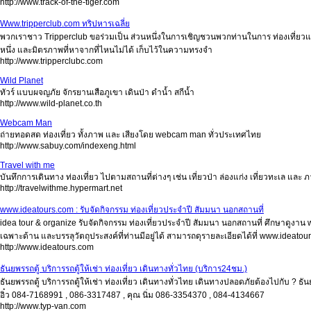
http://www.track-of-the-tiger.com
Www.tripperclub.com ทริปหารเฉลี่ย
พวกเราชาว Tripperclub ขอร่วมเป็น ส่วนหนึ่งในการเชิญชวนพวกท่านในการ ท่องเที่ยวแบ
หนึ่ง และมิตรภาพที่หาจากที่ไหนไม่ได้ เก็บไว้ในความทรงจำ
http://www.tripperclubc.com
Wild Planet
ทัวร์ แบบผจญภัย จักรยานเสือภูเขา เดินป่า ดำน้ำ สกีน้ำ
http://www.wild-planet.co.th
Webcam Man
ถ่ายทอดสด ท่องเที่ยว ทั้งภาพ และ เสียงโดย webcam man ทั่วประเทศไทย
http://www.sabuy.com/indexeng.html
Travel with me
บันทึกการเดินทาง ท่องเที่ยว ไปตามสถานที่ต่างๆ เช่น เที่ยวป่า ล่องแก่ง เที่ยวทะเล และ ภ
http://travelwithme.hypermart.net
www.ideatours.com : รับจัดกิจกรรม ท่องเที่ยวประจำปี สัมมนา นอกสถานที่
idea tour & organize รับจัดกิจกรรม ท่องเที่ยวประจำปี สัมมนา นอกสถานที่ ศึกษาดูงาน
เฉพาะด้าน และบรรลุวัตถุประสงค์ที่ท่านมีอยู่ได้ สามารถดุรายละเอียดได้ที่ www.idea
http://www.ideatours.com
ธันยพรรถตู้ บริการรถตู้ให้เช่า ท่องเที่ยว เดินทางทั่วไทย (บริการ24ชม.)
ธันยพรรถตู้ บริการรถตู้ให้เช่า ท่องเที่ยว เดินทางทั่วไทย เดินทางปลอดภัยต้องไปกับ ? ธั
อิ๋ว 084-7168991 , 086-3317487 , คุณ นิ่ม 086-3354370 , 084-4134667
http://www.typ-van.com