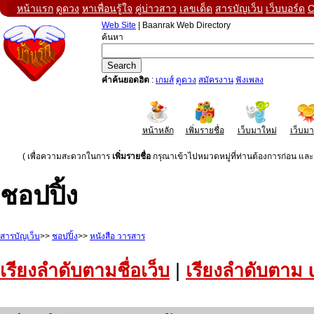
หน้าแรก
ดูดวง
หาเพื่อนรู้ใจ
คู่บ่าวสาว
เลขเด็ด
สารบัญเว็บ
เว็บบอร์ด
C
Web Site
| Baanrak Web Directory
ค้นหา
คำค้นยอดฮิต
:
เกมส์
ดูดวง
สมัครงาน
ฟังเพลง
หน้าหลัก
เพิ่มรายชื่อ
เว็บมาใหม่
เว็บม
( เพื่อความสะดวกในการ
เพิ่มรายชื่อ
กรุณาเข้าไปหมวดหมู่ที่ท่านต้องการก่อน และค
ชอปปิ้ง
สารบัญเว็บ
>>
ชอปปิ้ง
>>
หนังสือ วารสาร
เรียงลำดับตามชื่อเว็บ
|
เรียงลำดับตาม 