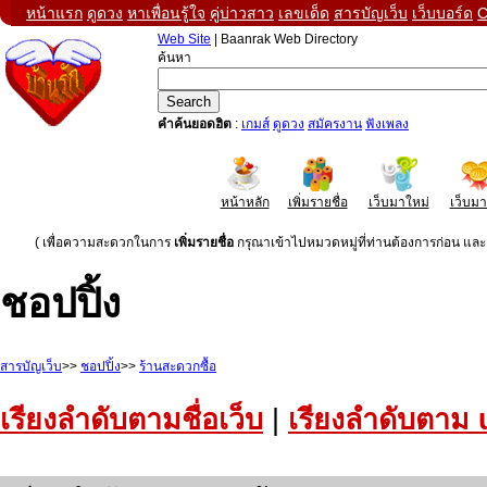
หน้าแรก
ดูดวง
หาเพื่อนรู้ใจ
คู่บ่าวสาว
เลขเด็ด
สารบัญเว็บ
เว็บบอร์ด
C
Web Site
| Baanrak Web Directory
ค้นหา
คำค้นยอดฮิต
:
เกมส์
ดูดวง
สมัครงาน
ฟังเพลง
หน้าหลัก
เพิ่มรายชื่อ
เว็บมาใหม่
เว็บม
( เพื่อความสะดวกในการ
เพิ่มรายชื่อ
กรุณาเข้าไปหมวดหมู่ที่ท่านต้องการก่อน และค
ชอปปิ้ง
สารบัญเว็บ
>>
ชอปปิ้ง
>>
ร้านสะดวกซื้อ
เรียงลำดับตามชื่อเว็บ
|
เรียงลำดับตาม 