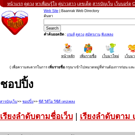
หน้าแรก
ดูดวง
หาเพื่อนรู้ใจ
คู่บ่าวสาว
เลขเด็ด
สารบัญเว็บ
เว็บบอร์ด
C
Web Site
| Baanrak Web Directory
ค้นหา
คำค้นยอดฮิต
:
เกมส์
ดูดวง
สมัครงาน
ฟังเพลง
หน้าหลัก
เพิ่มรายชื่อ
เว็บมาใหม่
เว็บม
( เพื่อความสะดวกในการ
เพิ่มรายชื่อ
กรุณาเข้าไปหมวดหมู่ที่ท่านต้องการก่อน และค
ชอปปิ้ง
สารบัญเว็บ
>>
ชอปปิ้ง
>>
ซีดี วิดีโอ วีซีดี เทปเพลง
เรียงลำดับตามชื่อเว็บ
|
เรียงลำดับตาม 