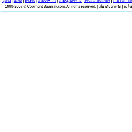
ดูดวง
|
ตั้งชื่อ
|
หางาน
|
งานราชการ
|
งานรัฐวิสาหกิจ
|
งานสถาบันศึกษา
|
งาน Part Ti
1999-2007 © Copyright Baanrak.com. All rights reserved. |
เกี่ยวกับบ้านรัก
|
ลงโ