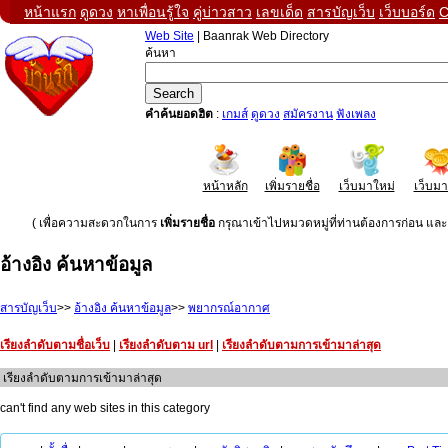
หน้าแรก
ดูดวง
หาเพื่อนรู้ใจ
คู่บ่าวสาว
เลขเด็ด
สารบัญเว็บ
เว็บบอร์ด
C
Web Site
| Baanrak Web Directory
ค้นหา
คำค้นยอดฮิต
:
เกมส์
ดูดวง
สมัครงาน
ฟังเพลง
หน้าหลัก
เพิ่มรายชื่อ
เว็บมาใหม่
เว็บม
( เพื่อความสะดวกในการ
เพิ่มรายชื่อ
กรุณาเข้าไปหมวดหมู่ที่ท่านต้องการก่อน และค
อ้างอิง ค้นหาข้อมูล
สารบัญเว็บ
>>
อ้างอิง ค้นหาข้อมูล
>>
พยากรณ์อากาศ
เรียงลำดับตามชื่อเว็บ
|
เรียงลำดับตาม url
|
เรียงลำดับตามการเข้ามาล่าสุด
เรียงลำดับตามการเข้ามาล่าสุด
can't find any web sites in this category