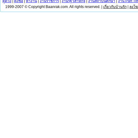
ดูดวง
|
ตั้งชื่อ
|
หางาน
|
งานราชการ
|
งานรัฐวิสาหกิจ
|
งานสถาบันศึกษา
|
งาน Part Ti
1999-2007 © Copyright Baanrak.com. All rights reserved. |
เกี่ยวกับบ้านรัก
|
ลงโ