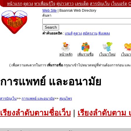
หน้าแรก
ดูดวง
หาเพื่อนรู้ใจ
คู่บ่าวสาว
เลขเด็ด
สารบัญเว็บ
เว็บบอร์ด
C
Web Site
| Baanrak Web Directory
ค้นหา
คำค้นยอดฮิต
:
เกมส์
ดูดวง
สมัครงาน
ฟังเพลง
หน้าหลัก
เพิ่มรายชื่อ
เว็บมาใหม่
เว็บม
( เพื่อความสะดวกในการ
เพิ่มรายชื่อ
กรุณาเข้าไปหมวดหมู่ที่ท่านต้องการก่อน และค
การแพทย์ และอนามัย
สารบัญเว็บ
>>
การแพทย์ และอนามัย
>>
สมุนไพร
เรียงลำดับตามชื่อเว็บ
|
เรียงลำดับตาม 