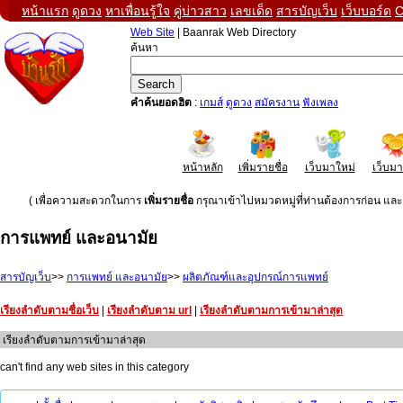
หน้าแรก
ดูดวง
หาเพื่อนรู้ใจ
คู่บ่าวสาว
เลขเด็ด
สารบัญเว็บ
เว็บบอร์ด
C
Web Site
| Baanrak Web Directory
ค้นหา
คำค้นยอดฮิต
:
เกมส์
ดูดวง
สมัครงาน
ฟังเพลง
หน้าหลัก
เพิ่มรายชื่อ
เว็บมาใหม่
เว็บม
( เพื่อความสะดวกในการ
เพิ่มรายชื่อ
กรุณาเข้าไปหมวดหมู่ที่ท่านต้องการก่อน และค
การแพทย์ และอนามัย
สารบัญเว็บ
>>
การแพทย์ และอนามัย
>>
ผลิตภัณฑ์และอุปกรณ์การแพทย์
เรียงลำดับตามชื่อเว็บ
|
เรียงลำดับตาม url
|
เรียงลำดับตามการเข้ามาล่าสุด
เรียงลำดับตามการเข้ามาล่าสุด
can't find any web sites in this category